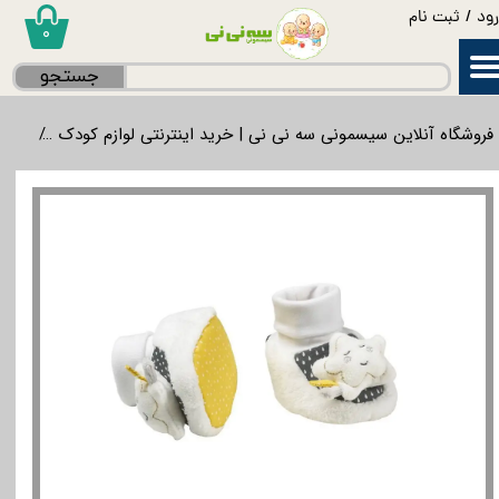
ود
/
ثبت نام
۰
حساب کاربری من
جستجو
تغییر گذر واژه
فروشگاه آنلاین سیسمونی سه نی نی | خرید اینترنتی لوازم کودک
لواز
سفارشات
خروج از حساب کاربری