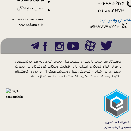
021-88146176
اعطای نمایندگی
021-88146173
www.anitahani.com
شتیبانی واتس اپ :
www.ada​​​​​​​mex.ir
09357768493
فروشگاه سه نی نی با بیش از بیست سال
تجربه کاری ، به صورت تخصصی
درحوزه
لوازم کودک و اسباب بازی فعالیت میکند.
فروشگاه به صورت
حضوری در خیابان
شریعتی تهران میباشد.هدف از راه اندازی
فروشگاه
اینترنتی معرفی و عرضه کالای با
قیمت مناسب و کیفیت بالا میباشد.