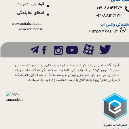
قوانین و مقررات
021-88146176
اعطای نمایندگی
021-88146173
www.anitahani.com
شتیبانی واتس اپ :
www.ada​​​​​​​mex.ir
09357768493
فروشگاه سه نی نی با بیش از بیست سال
تجربه کاری ، به صورت تخصصی
درحوزه
لوازم کودک و اسباب بازی فعالیت میکند.
فروشگاه به صورت
حضوری در خیابان
شریعتی تهران میباشد.هدف از راه اندازی
فروشگاه
اینترنتی معرفی و عرضه کالای با
قیمت مناسب و کیفیت بالا میباشد.