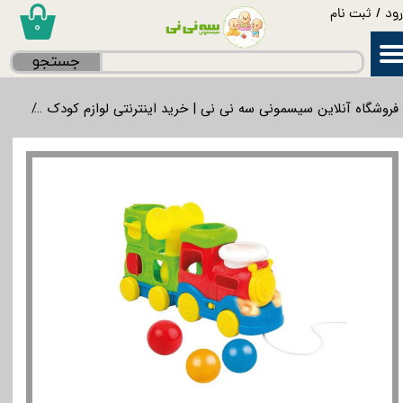
ود
/
ثبت نام
۰
حساب کاربری من
جستجو
تغییر گذر واژه
فروشگاه آنلاین سیسمونی سه نی نی | خرید اینترنتی لوازم کودک
لواز
سفارشات
خروج از حساب کاربری