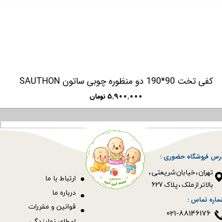
کفی تخت 90*190 دو منظوره چوبی ساتون SAUTHON
۵,۹۰۰,۰۰۰ تومان
رس فروشگاه حضوری :
​​​​​​​تهران ، خیابان شریعتی ،
ا
رتباط با ما
بالاتر از ملک ، پلاک 627​​​​​​​
درباره ما
ماره تماس :
قوانین و مقررات
021-88146176
اعطای نمایندگی