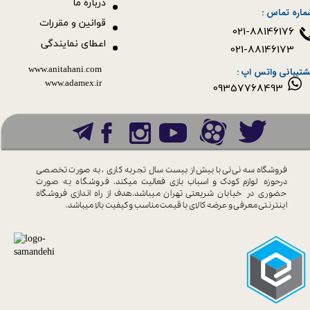
درباره ما
ماره تماس :
قوانین و مقررات
021-88146176
اعطای نمایندگی
021-88146173
www.anitahani.com
شتیبانی واتس اپ :
www.ada​​​​​​​mex.ir
09357768493
فروشگاه سه نی نی با بیش از بیست سال
تجربه کاری ، به صورت تخصصی
درحوزه
لوازم کودک و اسباب بازی فعالیت میکند.
فروشگاه به صورت
حضوری در خیابان
شریعتی تهران میباشد.هدف از راه اندازی
فروشگاه
اینترنتی معرفی و عرضه کالای با
قیمت مناسب و کیفیت بالا میباشد.