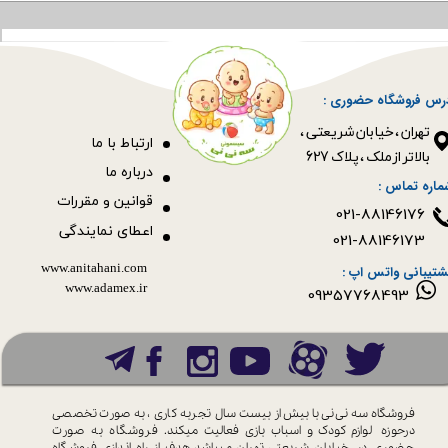
رس فروشگاه حضوری :
​​​​​​​تهران ، خیابان شریعتی ،
ا
رتباط با ما
بالاتر از ملک ، پلاک 627​​​​​​​
درباره ما
ماره تماس :
قوانین و مقررات
021-88146176
اعطای نمایندگی
021-88146173
www.anitahani.com
شتیبانی واتس اپ :
www.ada​​​​​​​mex.ir
09357768493
فروشگاه سه نی نی با بیش از بیست سال
تجربه کاری ، به صورت تخصصی
درحوزه
لوازم کودک و اسباب بازی فعالیت میکند.
فروشگاه به صورت
حضوری در خیابان
شریعتی تهران میباشد.هدف از راه اندازی
فروشگاه