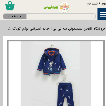
ود
/
ثبت نام
۰
حساب کاربری من
جستجو
تغییر گذر واژه
فروشگاه آنلاین سیسمونی سه نی نی | خرید اینترنتی لوازم کودک
لواز
سفارشات
خروج از حساب کاربری