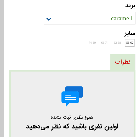
برند
caramell
سایز
74-80
68-74
62-68
56-62
نظرات
هنوز نظری ثبت نشده
اولین نفری باشید که نظر می‌دهید