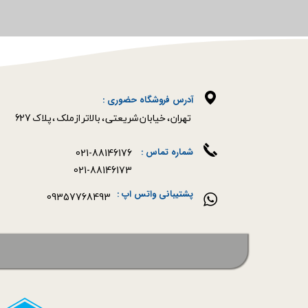
آدرس فروشگاه حضوری :
​​​​​​​تهران ، خیابان شریعتی ، بالاتر از ملک ، پلاک 627​​​​​​​
021-88146176
شماره تماس :
021-88146173
پشتیبانی واتس اپ :
09357768493