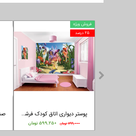
فروش ویژه
۲۵ درصد
پستانک بادامی ارتودنسی شب نما فارلین FARLIN
پوستر دیواری اتاق کودک فرشته های مهربان (تینکربل) وال تستیک WALLSTIC
ان
۵۹۹,۲۵۰ تومان
۷۹۹,۰۰۰ تومان