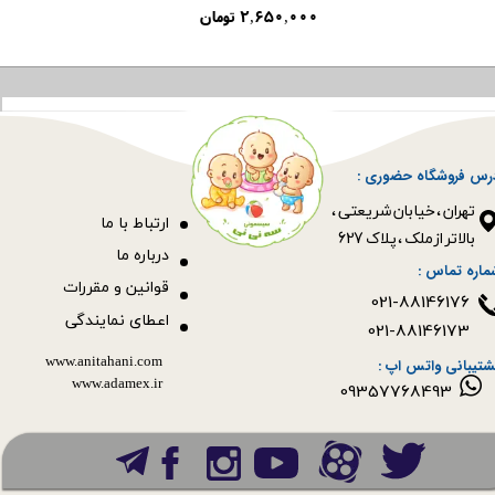
۲,۶۵۰,۰۰۰ تومان
رس فروشگاه حضوری :
​​​​​​​تهران ، خیابان شریعتی ،
ا
رتباط با ما
بالاتر از ملک ، پلاک 627​​​​​​​
درباره ما
ماره تماس :
قوانین و مقررات
021-88146176
اعطای نمایندگی
021-88146173
www.anitahani.com
شتیبانی واتس اپ :
www.ada​​​​​​​mex.ir
09357768493