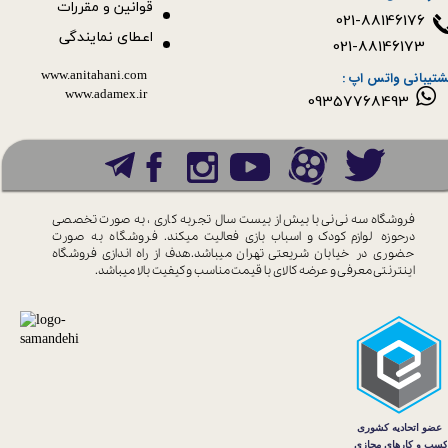
قوانین و مقررات
021-88146176
اعطای نمایندگی
021-88146173
www.anitahani.com
شتیبانی واتس اپ :
www.ada​​​​​​​mex.ir
09357768493
فروشگاه سه نی نی با بیش از بیست سال
تجربه کاری ، به صورت تخصصی
درحوزه
لوازم کودک و اسباب بازی فعالیت میکند.
فروشگاه به صورت
حضوری در خیابان
شریعتی تهران میباشد.هدف از راه اندازی
فروشگاه
اینترنتی معرفی و عرضه کالای با
قیمت مناسب و کیفیت بالا میباشد.