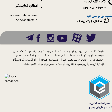
021-88146176
اعطای نمایندگی
021-88146173
www.anitahani.com
شتیبانی واتس اپ :
www.ada​​​​​​​mex.ir
09357768493
فروشگاه سه نی نی با بیش از بیست سال
تجربه کاری ، به صورت تخصصی
درحوزه
لوازم کودک و اسباب بازی فعالیت میکند.
فروشگاه به صورت
حضوری در خیابان
شریعتی تهران میباشد.هدف از راه اندازی
فروشگاه
اینترنتی معرفی و عرضه کالای با
قیمت مناسب و کیفیت بالا میباشد.