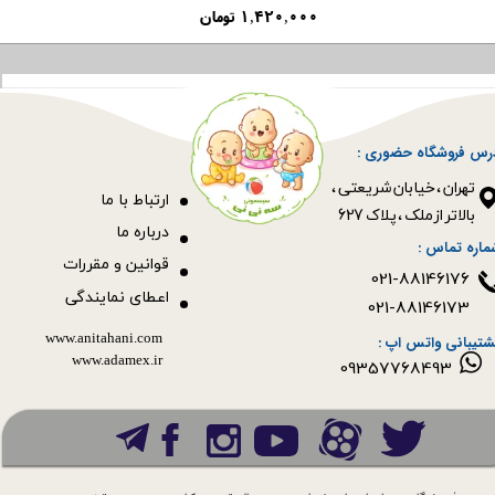
۱,۴۲۰,۰۰۰ تومان
رس فروشگاه حضوری :
​​​​​​​تهران ، خیابان شریعتی ،
ا
رتباط با ما
بالاتر از ملک ، پلاک 627​​​​​​​
درباره ما
ماره تماس :
قوانین و مقررات
021-88146176
اعطای نمایندگی
021-88146173
www.anitahani.com
شتیبانی واتس اپ :
www.ada​​​​​​​mex.ir
09357768493