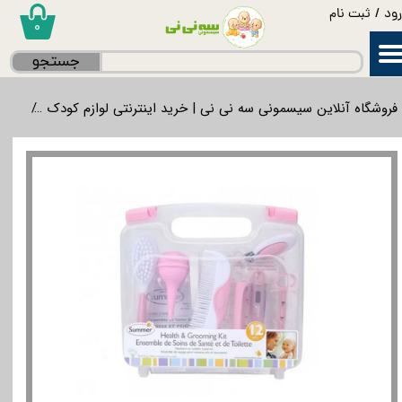
ود
/
ثبت نام
۰
حساب کاربری من
جستجو
تغییر گذر واژه
فروشگاه آنلاین سیسمونی سه نی نی | خرید اینترنتی لوازم کودک
لواز
سفارشات
خروج از حساب کاربری