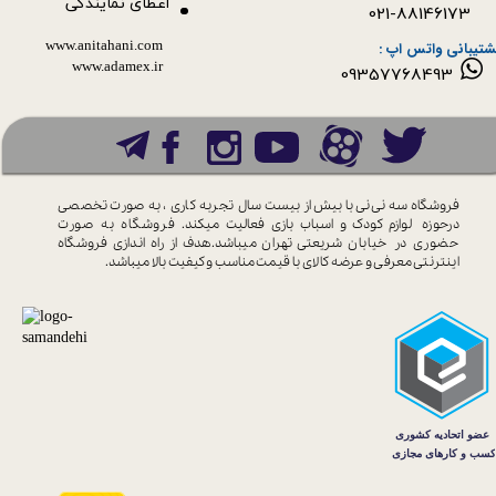
اعطای نمایندگی
021-88146173
www.anitahani.com
شتیبانی واتس اپ :
www.ada​​​​​​​mex.ir
09357768493
فروشگاه سه نی نی با بیش از بیست سال
تجربه کاری ، به صورت تخصصی
درحوزه
لوازم کودک و اسباب بازی فعالیت میکند.
فروشگاه به صورت
حضوری در خیابان
شریعتی تهران میباشد.هدف از راه اندازی
فروشگاه
اینترنتی معرفی و عرضه کالای با
قیمت مناسب و کیفیت بالا میباشد.