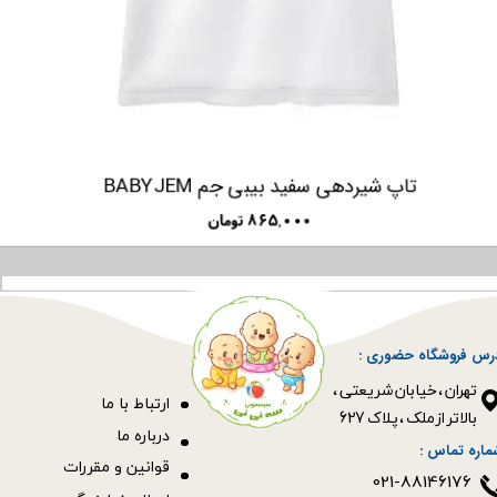
شیردوش دستی فارلین FARLIN
۹۸۵,۰۰۰ تومان
رس فروشگاه حضوری :
​​​​​​​تهران ، خیابان شریعتی ،
ا
رتباط با ما
بالاتر از ملک ، پلاک 627​​​​​​​
درباره ما
ماره تماس :
قوانین و مقررات
021-88146176