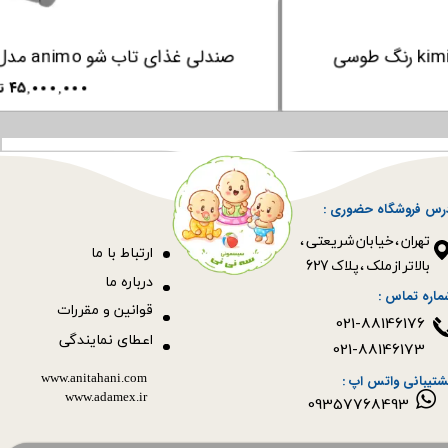
لی غذای تاب شو animo مدل kimi pro رنگ طوسی
۴۵,۰۰۰,۰۰۰ تومان
رس فروشگاه حضوری :
​​​​​​​تهران ، خیابان شریعتی ،
ا
رتباط با ما
بالاتر از ملک ، پلاک 627​​​​​​​
درباره ما
ماره تماس :
قوانین و مقررات
021-88146176
اعطای نمایندگی
021-88146173
www.anitahani.com
شتیبانی واتس اپ :
www.ada​​​​​​​mex.ir
09357768493