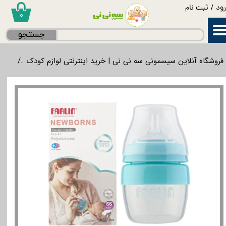
ود
/
ثبت نام
۰
حساب کاربری من
جستجو
تغییر گذر واژه
فروشگاه آنلاین سیسمونی سه نی نی | خرید اینترنتی لوازم کودک
غذاخ
سفارشات
خروج از حساب کاربری