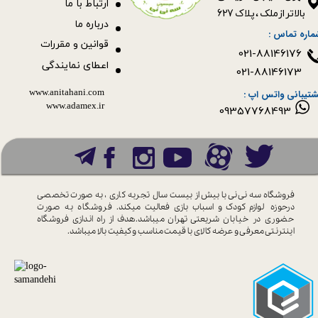
ا
رتباط با ما
بالاتر از ملک ، پلاک 627​​​​​​​
درباره ما
ماره تماس :
قوانین و مقررات
021-88146176
اعطای نمایندگی
021-88146173
www.anitahani.com
شتیبانی واتس اپ :
www.ada​​​​​​​mex.ir
09357768493
فروشگاه سه نی نی با بیش از بیست سال
تجربه کاری ، به صورت تخصصی
درحوزه
لوازم کودک و اسباب بازی فعالیت میکند.
فروشگاه به صورت
حضوری در خیابان
شریعتی تهران میباشد.هدف از راه اندازی
فروشگاه
اینترنتی معرفی و عرضه کالای با
قیمت مناسب و کیفیت بالا میباشد.