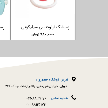
پستانک ارتودنسی شب نما به همراه بند پستانک فارلین FARLIN
پستانک ارتودنسی سیلیکونی با درب +6 ماهگی فارلین FARLIN
مان
۹۸۰,۰۰۰ تومان
آدرس فروشگاه حضوری :
​​​​​​​تهران ، خیابان شریعتی ، بالاتر از ملک ، پلاک 627​​​​​​​
021-88146176
شماره تماس :
021-88146173