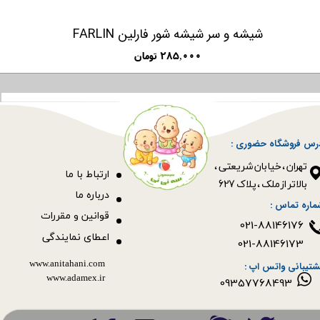
شیشه و سر شیشه شور فارلین FARLIN
۲۸۵,۰۰۰ تومان
رس فروشگاه حضوری :
​​​​​​​تهران ، خیابان شریعتی ،
ا
رتباط با ما
بالاتر از ملک ، پلاک 627​​​​​​​
درباره ما
ماره تماس :
قوانین و مقررات
021-88146176
اعطای نمایندگی
021-88146173
www.anitahani.com
شتیبانی واتس اپ :
www.ada​​​​​​​mex.ir
09357768493