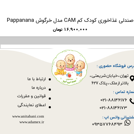
صندلی غذاخوری کودک کم CAM مدل خرگوش Pappanana
۱۶,۹۰۰,۰۰۰ تومان
رس فروشگاه حضوری :
​​​​​​​تهران ، خیابان شریعتی ،
ا
رتباط با ما
بالاتر از ملک ، پلاک 627​​​​​​​
درباره ما
ماره تماس :
قوانین و مقررات
021-88146176
اعطای نمایندگی
021-88146173
www.anitahani.com
شتیبانی واتس اپ :
www.ada​​​​​​​mex.ir
09357768493