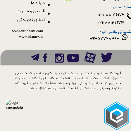
درباره ما
ماره تماس :
قوانین و مقررات
021-88146176
اعطای نمایندگی
021-88146173
www.anitahani.com
شتیبانی واتس اپ :
www.ada​​​​​​​mex.ir
09357768493
فروشگاه سه نی نی با بیش از بیست سال
تجربه کاری ، به صورت تخصصی
درحوزه
لوازم کودک و اسباب بازی فعالیت میکند.
فروشگاه به صورت
حضوری در خیابان
شریعتی تهران میباشد.هدف از راه اندازی
فروشگاه
اینترنتی معرفی و عرضه کالای با
قیمت مناسب و کیفیت بالا میباشد.