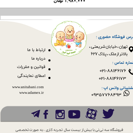
۱,۹۸۰,۰۰۰ تومان
رس فروشگاه حضوری :
​​​​​​​تهران ، خیابان شریعتی ،
ا
رتباط با ما
بالاتر از ملک ، پلاک 627​​​​​​​
درباره ما
ماره تماس :
قوانین و مقررات
021-88146176
اعطای نمایندگی
021-88146173
www.anitahani.com
شتیبانی واتس اپ :
www.ada​​​​​​​mex.ir
09357768493
فروشگاه سه نی نی با بیش از بیست سال
تجربه کاری ، به صورت تخصصی