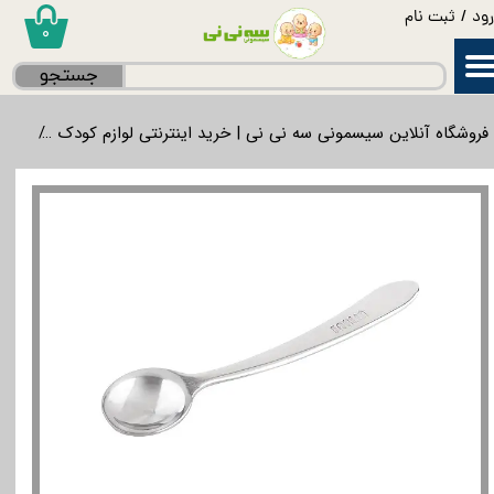
ود
/
ثبت نام
۰
حساب کاربری من
جستجو
تغییر گذر واژه
فروشگاه آنلاین سیسمونی سه نی نی | خرید اینترنتی لوازم کودک
غذاخ
سفارشات
خروج از حساب کاربری