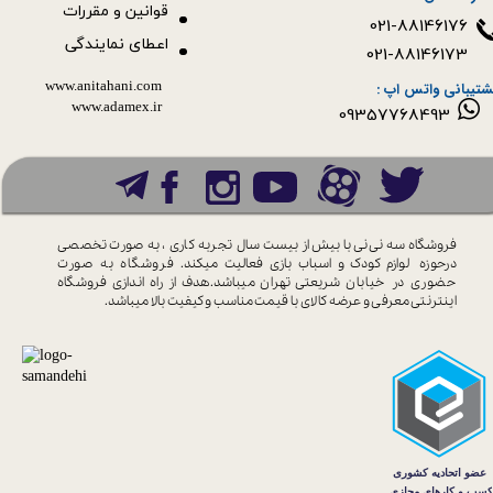
قوانین و مقررات
021-88146176
اعطای نمایندگی
021-88146173
www.anitahani.com
شتیبانی واتس اپ :
www.ada​​​​​​​mex.ir
09357768493
فروشگاه سه نی نی با بیش از بیست سال
تجربه کاری ، به صورت تخصصی
درحوزه
لوازم کودک و اسباب بازی فعالیت میکند.
فروشگاه به صورت
حضوری در خیابان
شریعتی تهران میباشد.هدف از راه اندازی
فروشگاه
اینترنتی معرفی و عرضه کالای با
قیمت مناسب و کیفیت بالا میباشد.