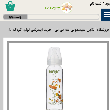
ود
/
ثبت نام
۰
حساب کاربری من
جستجو
تغییر گذر واژه
فروشگاه آنلاین سیسمونی سه نی نی | خرید اینترنتی لوازم کودک
غذاخ
سفارشات
خروج از حساب کاربری