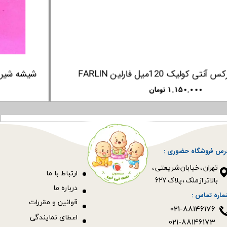
شیشه شیر پیرکس آنتی کولیک 120میل فارلین FARLIN
۱,۱۵۰,۰۰۰ تومان
رس فروشگاه حضوری :
​​​​​​​تهران ، خیابان شریعتی ،
ا
رتباط با ما
بالاتر از ملک ، پلاک 627​​​​​​​
درباره ما
ماره تماس :
قوانین و مقررات
021-88146176
اعطای نمایندگی
021-88146173