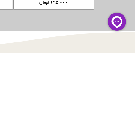
۶۹۵,۰۰۰ تومان
آدرس فروشگاه حضوری :
​​​​​​​تهران ، خیابان شریعتی ، بالاتر از ملک ، پلاک 627​​​​​​​
021-88146176
شماره تماس :
021-88146173
پشتیبانی واتس اپ :
09357768493