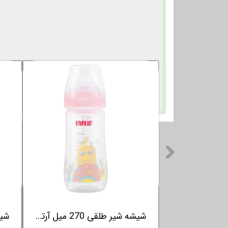
شیشه شیر طلقی 270 میل آرتیست فارلین FARLIN