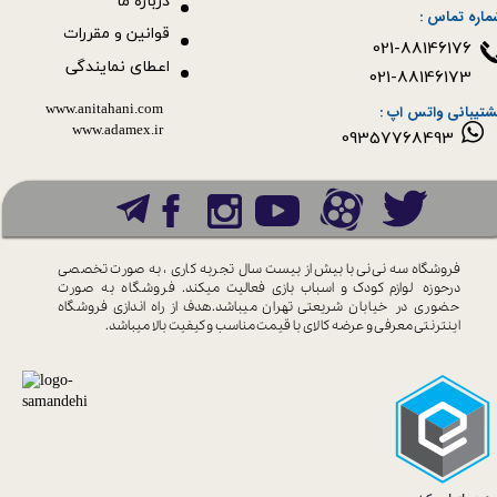
درباره ما
ماره تماس :
قوانین و مقررات
021-88146176
اعطای نمایندگی
021-88146173
www.anitahani.com
شتیبانی واتس اپ :
www.ada​​​​​​​mex.ir
09357768493
فروشگاه سه نی نی با بیش از بیست سال
تجربه کاری ، به صورت تخصصی
درحوزه
لوازم کودک و اسباب بازی فعالیت میکند.
فروشگاه به صورت
حضوری در خیابان
شریعتی تهران میباشد.هدف از راه اندازی
فروشگاه
اینترنتی معرفی و عرضه کالای با
قیمت مناسب و کیفیت بالا میباشد.