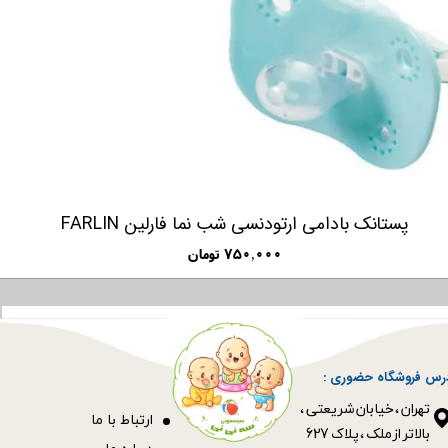
پستانک بادامی ارتودنسی شب نما فارلین FARLIN
۷۵۰,۰۰۰ تومان
رس فروشگاه حضوری :
​​​​​​​تهران ، خیابان شریعتی ،
ا
رتباط با ما
بالاتر از ملک ، پلاک 627​​​​​​​