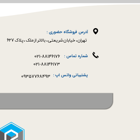
آدرس فروشگاه حضوری :
​​​​​​​تهران ، خیابان شریعتی ، بالاتر از ملک ، پلاک 627​​​​​​​
021-88146176
شماره تماس :
021-88146173
پشتیبانی واتس اپ :
09357768493