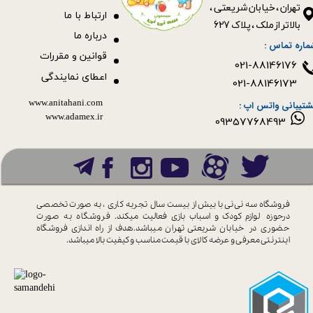
​​​​​​​تهران ، خیابان شریعتی ،
ا
رتباط با ما
بالاتر از ملک ، پلاک 627​​​​​​​
درباره ما
ماره تماس :
قوانین و مقررات
021-88146176
اعطای نمایندگی
021-88146173
www.anitahani.com
شتیبانی واتس اپ :
www.ada​​​​​​​mex.ir
09357768493
فروشگاه سه نی نی با بیش از بیست سال
تجربه کاری ، به صورت تخصصی
درحوزه
لوازم کودک و اسباب بازی فعالیت میکند.
فروشگاه به صورت
حضوری در خیابان
شریعتی تهران میباشد.هدف از راه اندازی
فروشگاه
اینترنتی معرفی و عرضه کالای با
قیمت مناسب و کیفیت بالا میباشد.