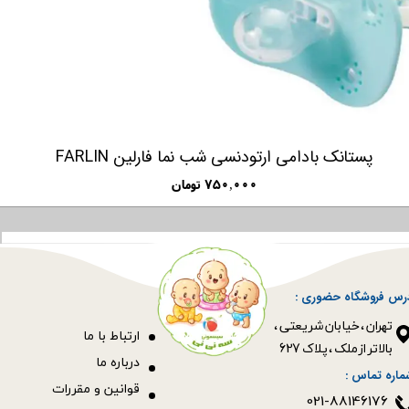
پستانک بادامی ارتودنسی شب نما فارلین FARLIN
۷۵۰,۰۰۰ تومان
رس فروشگاه حضوری :
​​​​​​​تهران ، خیابان شریعتی ،
ا
رتباط با ما
بالاتر از ملک ، پلاک 627​​​​​​​
درباره ما
ماره تماس :
قوانین و مقررات
021-88146176