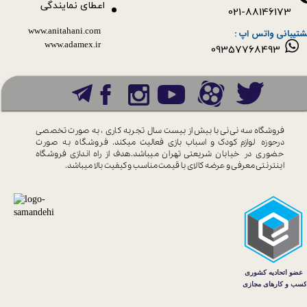
اعطای نمایندگی
021-88146173
www.anitahani.com
شتیبانی واتس اپ :
www.ada​​​​​​​mex.ir
09357768493
فروشگاه سه نی نی با بیش از بیست سال
تجربه کاری ، به صورت تخصصی
درحوزه
لوازم کودک و اسباب بازی فعالیت میکند.
فروشگاه به صورت
حضوری در خیابان
شریعتی تهران میباشد.هدف از راه اندازی
فروشگاه
اینترنتی معرفی و عرضه کالای با
قیمت مناسب و کیفیت بالا میباشد.