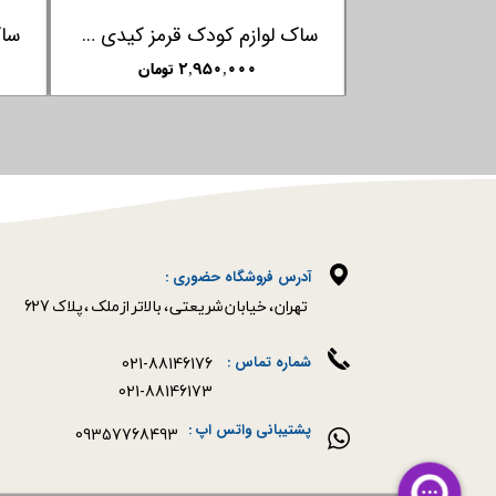
چراغ LED کالسکه کودک آدامکس ADAMEX
۶۸۰,۰۰۰ تومان
آدرس فروشگاه حضوری :
​​​​​​​تهران ، خیابان شریعتی ، بالاتر از ملک ، پلاک 627​​​​​​​
021-88146176
شماره تماس :
021-88146173
پشتیبانی واتس اپ :
09357768493