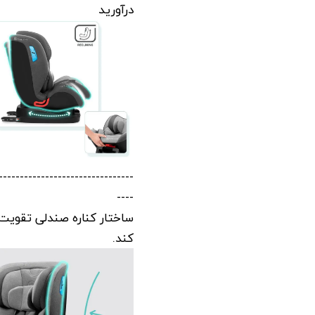
درآورید
--------------------------------
----
ساختار کناره صندلی تقویت
کند.