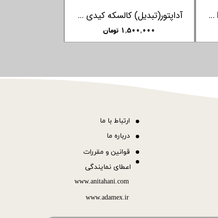
ساک لوازم دوشی گلدار اوکی داگ OKIEDOG
ساک لوازم کودک سبز کیدی KIDDY
۲,۹۵۰,۰۰۰ تومان
۲,۹۵۰,۰۰۰ ت
ا
رتباط با ما
درباره ما
قوانین و مقررات
اعطای نمایندگی
www.anitahani.com
www.ada​​​​​​​mex.ir