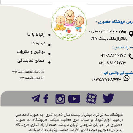
رس فروشگاه حضوری :
​​​​​​​تهران ، خیابان شریعتی ،
ا
رتباط با ما
بالاتر از ملک ، پلاک 627​​​​​​​
درباره ما
ماره تماس :
قوانین و مقررات
021-88146176
اعطای نمایندگی
021-88146173
www.anitahani.com
شتیبانی واتس اپ :
www.ada​​​​​​​mex.ir
09357768493
فروشگاه سه نی نی با بیش از بیست سال
تجربه کاری ، به صورت تخصصی
درحوزه
لوازم کودک و اسباب بازی فعالیت میکند.
فروشگاه به صورت
حضوری در خیابان
شریعتی تهران میباشد.هدف از راه اندازی
فروشگاه
اینترنتی معرفی و عرضه کالای با
قیمت مناسب و کیفیت بالا میباشد.