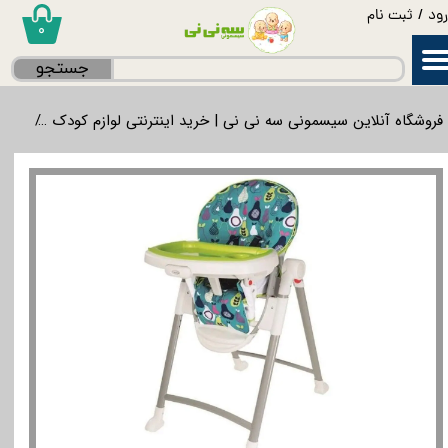
ود
/
ثبت نام
۰
حساب کاربری من
جستجو
تغییر گذر واژه
فروشگاه آنلاین سیسمونی سه نی نی | خرید اینترنتی لوازم کودک
غذاخ
سفارشات
خروج از حساب کاربری