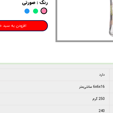
رنگ
: صورتی
افزودن به سبد خ
دارد
6x6x16 سانتی‌متر
250 گرم
240