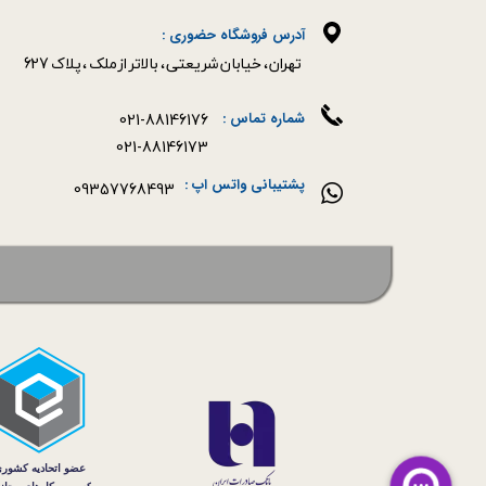
آدرس فروشگاه حضوری :
​​​​​​​تهران ، خیابان شریعتی ، بالاتر از ملک ، پلاک 627​​​​​​​
021-88146176
شماره تماس :
021-88146173
پشتیبانی واتس اپ :
09357768493