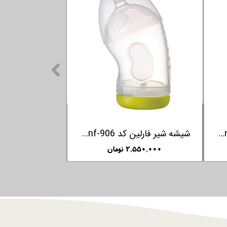
شیشه شیر فارلین کد nf-906 گنجایش 240 میلی لیتر
شیشه شیر فارلین کد nf-906 گنجایش 270 میلی لیتر
۲,۵۵۰,۰۰۰ تومان