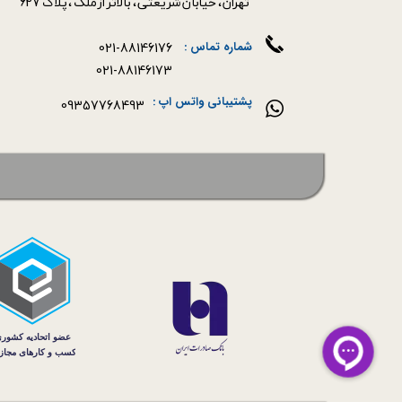
​​​​​​​تهران ، خیابان شریعتی ، بالاتر از ملک ، پلاک 627​​​​​​​
021-88146176
شماره تماس :
021-88146173
پشتیبانی واتس اپ :
09357768493