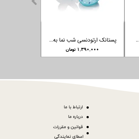
پستانک بادامی ارتودنسی شب نما فارلین FARLIN
سرشیشه سیلیکونی دهنه پهن 2 عددی فارلین FARLIN مدل SILKY
ن
۵۹۰,۰۰۰ تومان
ا
رتباط با ما
درباره ما
قوانین و مقررات
اعطای نمایندگی