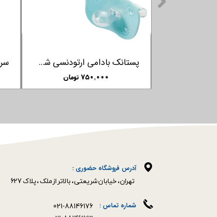
زنجیر پستانک همراه با جای سر پستانک فارلین FARLIN
پستانک تمام سیلیکون یک تکه ف
۲۹۸,۰۰۰ تومان
۹۵۰,۰۰۰ تومان
آدرس فروشگاه حضوری :
​​​​​​​تهران ، خیابان شریعتی ، بالاتر از ملک ، پلاک 627​​​​​​​
021-88146176
شماره تماس :