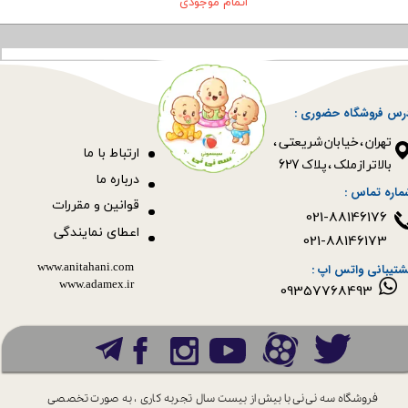
اتمام موجودی
رس فروشگاه حضوری :
​​​​​​​تهران ، خیابان شریعتی ،
ا
رتباط با ما
بالاتر از ملک ، پلاک 627​​​​​​​
درباره ما
ماره تماس :
قوانین و مقررات
021-88146176
اعطای نمایندگی
021-88146173
www.anitahani.com
شتیبانی واتس اپ :
www.ada​​​​​​​mex.ir
09357768493
فروشگاه سه نی نی با بیش از بیست سال
تجربه کاری ، به صورت تخصصی