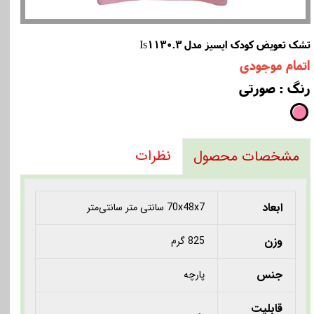
تشک تعویض کودک ایسیز مدل Is1130.3
اتمام موجودی
رنگ
: صورتی
نظرات
مشخصات محصول
ابعاد
70x48x7 سانتی متر سانتی‌متر
وزن
825 گرم
جنس
پارچه
قابلیت