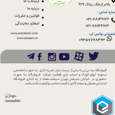
ا
رتباط با ما
بالاتر از ملک ، پلاک 627​​​​​​​
درباره ما
ماره تماس :
قوانین و مقررات
021-88146176
اعطای نمایندگی
021-88146173
www.anitahani.com
شتیبانی واتس اپ :
www.ada​​​​​​​mex.ir
09357768493
فروشگاه سه نی نی با بیش از بیست سال
تجربه کاری ، به صورت تخصصی
درحوزه
لوازم کودک و اسباب بازی فعالیت میکند.
فروشگاه به صورت
حضوری در خیابان
شریعتی تهران میباشد.هدف از راه اندازی
فروشگاه
اینترنتی معرفی و عرضه کالای با
قیمت مناسب و کیفیت بالا میباشد.