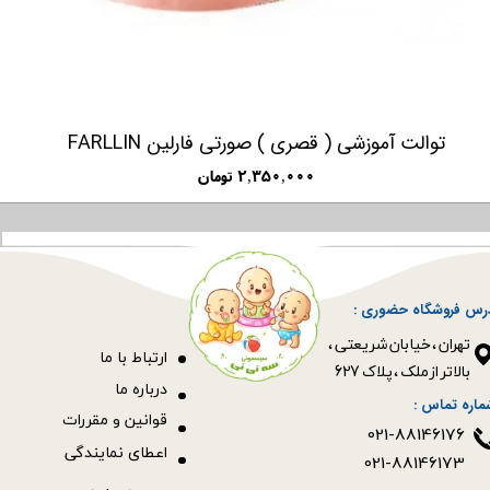
توالت آموزشی ( قصری ) صورتی فارلین FARLLIN
۲,۳۵۰,۰۰۰ تومان
رس فروشگاه حضوری :
​​​​​​​تهران ، خیابان شریعتی ،
ا
رتباط با ما
بالاتر از ملک ، پلاک 627​​​​​​​
درباره ما
ماره تماس :
قوانین و مقررات
021-88146176
اعطای نمایندگی
021-88146173