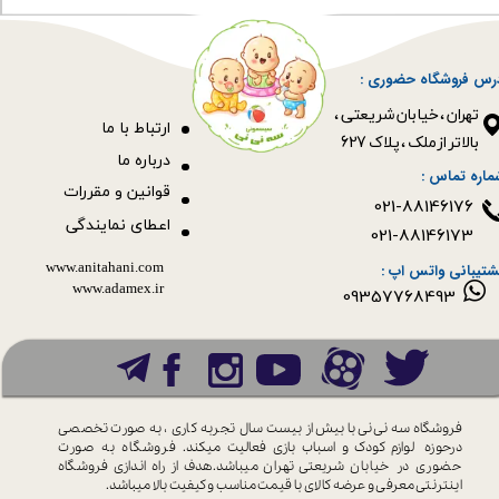
رس فروشگاه حضوری :
​​​​​​​تهران ، خیابان شریعتی ،
ا
رتباط با ما
بالاتر از ملک ، پلاک 627​​​​​​​
درباره ما
ماره تماس :
قوانین و مقررات
021-88146176
اعطای نمایندگی
021-88146173
www.anitahani.com
شتیبانی واتس اپ :
www.ada​​​​​​​mex.ir
09357768493
فروشگاه سه نی نی با بیش از بیست سال
تجربه کاری ، به صورت تخصصی
درحوزه
لوازم کودک و اسباب بازی فعالیت میکند.
فروشگاه به صورت
حضوری در خیابان
شریعتی تهران میباشد.هدف از راه اندازی
فروشگاه
اینترنتی معرفی و عرضه کالای با
قیمت مناسب و کیفیت بالا میباشد.