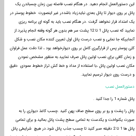
این دستورالعمل انجام دهید. در هنگام نصب فاصله بین زمان چسباندن یک
پانل بر روی دیوار تا پانل بعدی نبایدزیاد باشددر غیر اینصورت خطوط پوستر در
یک امتداد قرار نخواهد گرفت .در هنگام نصب باید به گونه ای برنامه ریزی
نمایید که نصب پانل 1 تا 12 پشت سر هم بدون هر گونه وقفه انجام پذیرد.از
آنجاییکه جا نمایی و نصب درست پانل اول تعیین کننده مکان نصب و شکل
کلی پوستر پس از قرارگیری کامل بر روی دیوارخواهد بود ، لذا دقت عمل فراوان
و زمان کافی برای نصب اولین پانل صرف نمایید.به منظور مشخص نمودن
مکان نصب اولین پانل ،با استفاده از مداد و خط کش تراز خطوط عمودی دقیق
و درست روی دیوار ترسیم نمایید
.
دستورالعمل نصب
پانل شماره 1 را جدا کنید .
پانل را پشت و رو بر روی سطح صاف پهن کنید .چسب کاغذ دیواری را به
صورت یکنواخت و یکدست به تمامی سطح پشت پانل بمالید.و برای تمامی
پانل ها 1 تا 2 دقیقه صبر کنید تا چسب جذب پانل شود.در هیچ شرایطی پانل