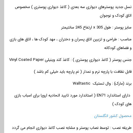
نسل جدید پوسترهای دیواری سه بعدی ( کاغذ دیواری پوستری ) مخصوص
اتاق کودک و نوجوان
سایز پوستر : طول 305
x
ارتفاع 245 سانتیمتر
مناسب :
طراحی و تزیین اتاق پسران و دختران ، مهد کودک ها ، اتاق های بازی
و فضاهای کودکانه
جنس پوستر ( کاغذ دیواری پوستری ) : کاغذ کتد وینیلی
Vinyl Coated Paper
قابل نظافت با پارچه نرم و نمدار ( نم پارچه باید خیلی کم باشد )
برند (مارک) : وال تستیک
Walltastic
دارای استاندارد
EN71
( استاندارد مورد تایید اتحادیه اروپا برای اسباب بازی
های کودک )
محصول کشور انگلستان
طریقه نصب : توسط نصاب پوستر و مشابه نصب کاغذ دیواری انجام می گردد