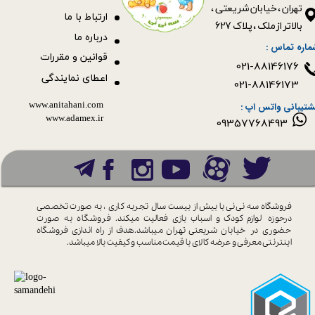
​​​​​​​تهران ، خیابان شریعتی ،
ا
رتباط با ما
بالاتر از ملک ، پلاک 627​​​​​​​
درباره ما
ماره تماس :
قوانین و مقررات
021-88146176
اعطای نمایندگی
021-88146173
www.anitahani.com
شتیبانی واتس اپ :
www.ada​​​​​​​mex.ir
09357768493
فروشگاه سه نی نی با بیش از بیست سال
تجربه کاری ، به صورت تخصصی
درحوزه
لوازم کودک و اسباب بازی فعالیت میکند.
فروشگاه به صورت
حضوری در خیابان
شریعتی تهران میباشد.هدف از راه اندازی
فروشگاه
اینترنتی معرفی و عرضه کالای با
قیمت مناسب و کیفیت بالا میباشد.