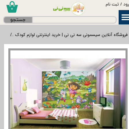
ود
/
ثبت نام
۰
حساب کاربری من
جستجو
تغییر گذر واژه
فروشگاه آنلاین سیسمونی سه نی نی | خرید اینترنتی لوازم کودک
برند
سفارشات
خروج از حساب کاربری