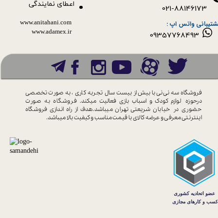
اعطای نمایندگی
021-88146173
www.anitahani.com
شتیبانی واتس اپ :
www.ada​​​​​​​mex.ir
09357768493
فروشگاه سه نی نی با بیش از بیست سال
تجربه کاری ، به صورت تخصصی
درحوزه
لوازم کودک و اسباب بازی فعالیت میکند.
فروشگاه به صورت
حضوری در خیابان
شریعتی تهران میباشد.هدف از راه اندازی
فروشگاه
اینترنتی معرفی و عرضه کالای با
قیمت مناسب و کیفیت بالا میباشد.