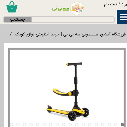
ود
/
ثبت نام
۰
حساب کاربری من
جستجو
تغییر گذر واژه
فروشگاه آنلاین سیسمونی سه نی نی | خرید اینترنتی لوازم کودک
بازی
سفارشات
خروج از حساب کاربری