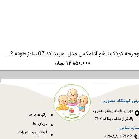
دوچرخه کودک تاشو آدامکس مدل اسپید کد 07 سایز طوقه 12 اینچ
۱۳,۸۵۰,۰۰۰ تومان
رس فروشگاه حضوری :
​​​​​​​تهران ، خیابان شریعتی ،
ا
رتباط با ما
بالاتر از ملک ، پلاک 627​​​​​​​
درباره ما
ماره تماس :
قوانین و مقررات
021-88146176