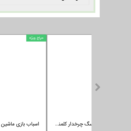
حراج و
اسباب بازی سگ چرخدار کلمنتونی Clementoni