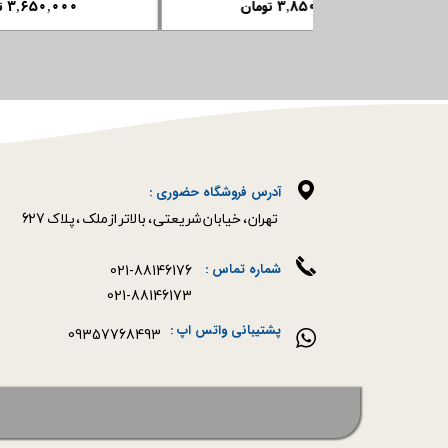
۳,۸۵۰,۰۰۰ تومان
آدرس فروشگاه حضوری :
​​​​​​​تهران ، خیابان شریعتی ، بالاتر از ملک ، پلاک 627​​​​​​​
021-88146176
شماره تماس :
021-88146173
پشتیبانی واتس اپ :
09357768493