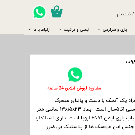
۰
/
ثبت نام
ب کاربری من
بازی و سرگرمی
ایمنی و مراقبت
ارتباط با ما
یر گذر واژه
مسواک
سارافون
پستانک
نگهداری شیر
کیسه آب گرم
صندلی ماشین
روروئک و واکر
ست تخت و کمد
رشات
جوراب
جغجغه
کیف کودک
شانه و برس
ساک حمل نوزاد
گرم کن شیشه شیر
کاغذ دیواری و برچسب
ج از حساب کاربری
قمقمه
پاپوش
قاب عکس
مایع لباسشویی
غذا ساز
شامپو و بدن شور
​​مشاوره فروش آنلاین 24 ساعته
اه یک آدمک با دست و پاهای متحرک
میباشد..مناسب برای گروه سنی 1تا5سال است. ابعاد 13x15x23 سانتی متر
میباشد.. دارای استاندارد اسباب بازی ایمن EN71 اروپا است. دارای استاندارد
من CPSIA است. جنس این عروسک ها از پلاستیک بی ضرر