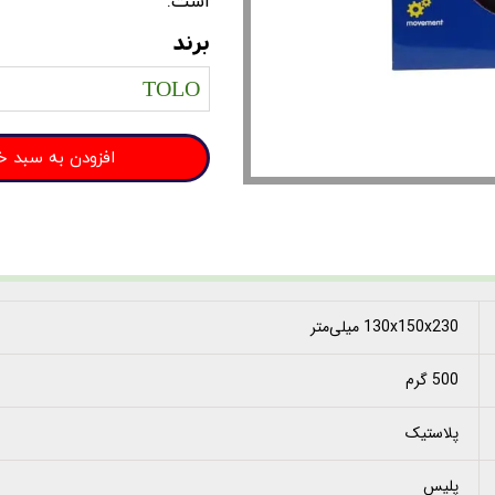
است.
برند
TOLO
افزودن به سبد خ
130x150x230 میلی‌متر
500 گرم
پلاستیک
پلیس