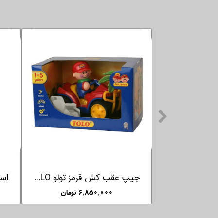
اسباب بازی سگ چرخدار کلمنتونی Clementoni
جیپ عقب کش قرمز تولو TOLO
مان
۶,۸۵۰,۰۰۰ تومان