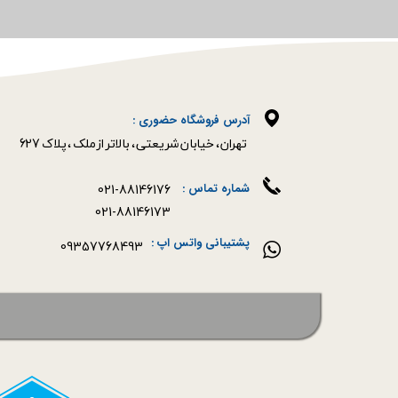
آدرس فروشگاه حضوری :
​​​​​​​تهران ، خیابان شریعتی ، بالاتر از ملک ، پلاک 627​​​​​​​
021-88146176
شماره تماس :
021-88146173
پشتیبانی واتس اپ :
09357768493