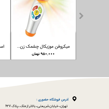
اسباب بازی سگ چرخدار کلمنتونی Clementoni
۳,۸۵۰,۰۰۰ تومان
۶۵۰,۰۰۰
آدرس فروشگاه حضوری :
​​​​​​​تهران ، خیابان شریعتی ، بالاتر از ملک ، پلاک 627​​​​​​​