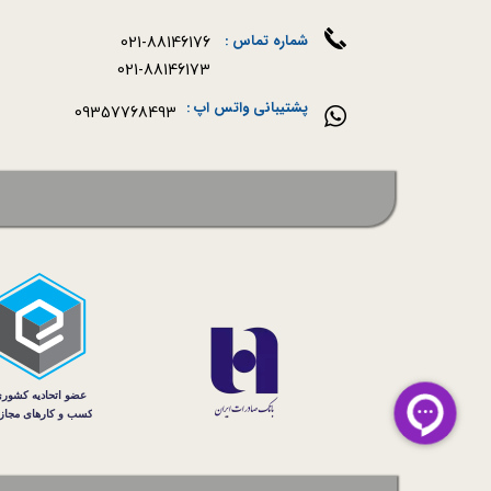
021-88146176
شماره تماس :
021-88146173
پشتیبانی واتس اپ :
09357768493