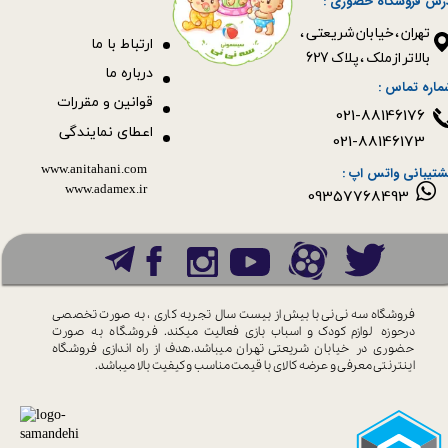
رس فروشگاه حضوری :
​​​​​​​تهران ، خیابان شریعتی ،
ا
رتباط با ما
بالاتر از ملک ، پلاک 627​​​​​​​
درباره ما
ماره تماس :
قوانین و مقررات
021-88146176
اعطای نمایندگی
021-88146173
www.anitahani.com
شتیبانی واتس اپ :
www.ada​​​​​​​mex.ir
09357768493
فروشگاه سه نی نی با بیش از بیست سال
تجربه کاری ، به صورت تخصصی
درحوزه
لوازم کودک و اسباب بازی فعالیت میکند.
فروشگاه به صورت
حضوری در خیابان
شریعتی تهران میباشد.هدف از راه اندازی
فروشگاه
اینترنتی معرفی و عرضه کالای با
قیمت مناسب و کیفیت بالا میباشد.