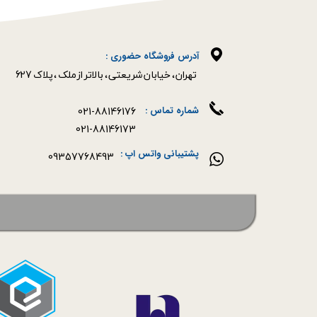
آدرس فروشگاه حضوری :
​​​​​​​تهران ، خیابان شریعتی ، بالاتر از ملک ، پلاک 627​​​​​​​
021-88146176
شماره تماس :
021-88146173
پشتیبانی واتس اپ :
09357768493