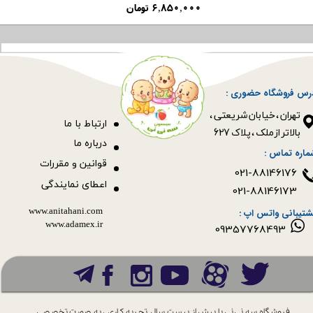
۶,۸۵۰,۰۰۰ تومان
رس فروشگاه حضوری :
​​​​​​​تهران ، خیابان شریعتی ،
ا
رتباط با ما
بالاتر از ملک ، پلاک 627​​​​​​​
درباره ما
ماره تماس :
قوانین و مقررات
021-88146176
اعطای نمایندگی
021-88146173
www.anitahani.com
شتیبانی واتس اپ :
www.ada​​​​​​​mex.ir
09357768493
فروشگاه سه نی نی با بیش از بیست سال
تجربه کاری ، به صورت تخصصی