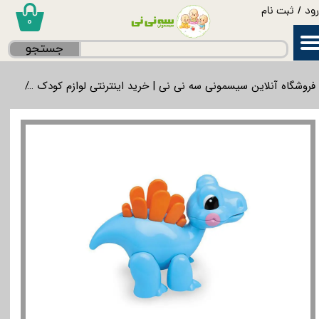
ود
/
ثبت نام
۰
حساب کاربری من
جستجو
تغییر گذر واژه
فروشگاه آنلاین سیسمونی سه نی نی | خرید اینترنتی لوازم کودک
بازی
سفارشات
خروج از حساب کاربری