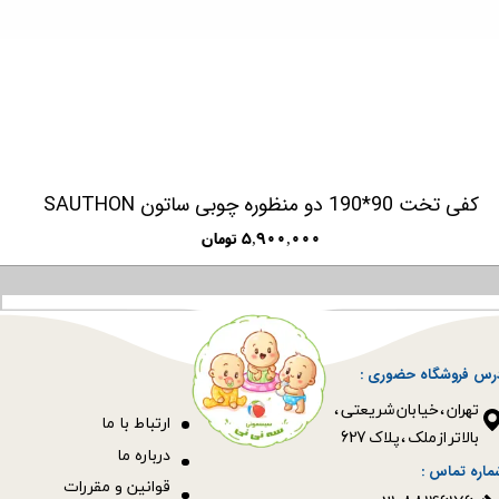
ماشین شارژی بنز پلیس
کفی تخت 90*190 دو منظوره 
۴۷,۵۰۰,۰۰۰ تومان
رس فروشگاه حضوری :
​​​​​​​تهران ، خیابان شریعتی ،
ا
رتباط با ما
بالاتر از ملک ، پلاک 627​​​​​​​
درباره ما
ماره تماس :
قوانین و مقررات