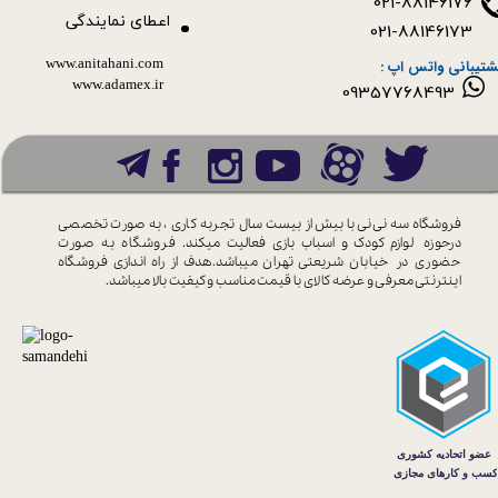
021-88146176
اعطای نمایندگی
021-88146173
www.anitahani.com
شتیبانی واتس اپ :
www.ada​​​​​​​mex.ir
09357768493
فروشگاه سه نی نی با بیش از بیست سال
تجربه کاری ، به صورت تخصصی
درحوزه
لوازم کودک و اسباب بازی فعالیت میکند.
فروشگاه به صورت
حضوری در خیابان
شریعتی تهران میباشد.هدف از راه اندازی
فروشگاه
اینترنتی معرفی و عرضه کالای با
قیمت مناسب و کیفیت بالا میباشد.