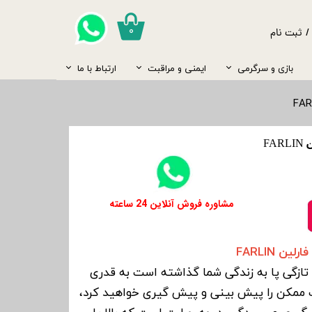
۰
/
ثبت نام
ب کاربری من
بازی و سرگرمی
ایمنی و مراقبت
ارتباط با ما
یر گذر واژه
مسواک
سارافون
پستانک
نگهداری شیر
کیسه آب گرم
صندلی ماشین
روروئک و واکر
ست تخت و کمد
رشات
جوراب
جغجغه
کیف کودک
شانه و برس
ساک حمل نوزاد
گرم کن شیشه شیر
کاغذ دیواری و برچسب
FA
ج از حساب کاربری
قمقمه
پاپوش
قاب عکس
مایع لباسشویی
غذا ساز
شامپو و بدن شور
​​مشاوره فروش آنلاین 24 ساعته
ن FARLIN
تازگی پا به زندگی شما گذاشته است به قدری
 ممکن را پیش بینی و پیش گیری خواهید کرد،