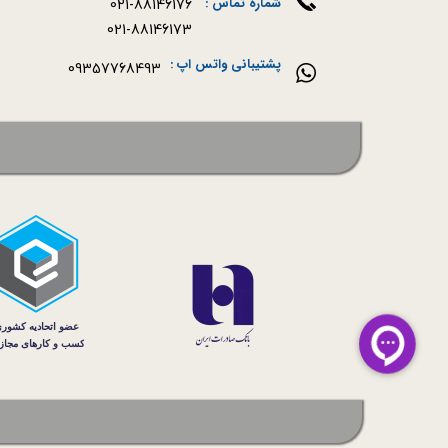
021-88146176
شماره تماس :
021-88146173
پشتیبانی واتس اپ :
09357768493
سه نی 