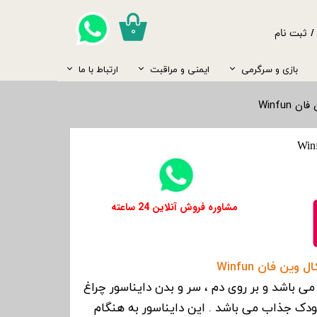
۰
/
ثبت نام
ب کاربری من
بازی و سرگرمی
ایمنی و مراقبت
ارتباط با ما
یر گذر واژه
مسواک
سارافون
پستانک
نگهداری شیر
کیسه آب گرم
صندلی ماشین
روروئک و واکر
ست تخت و کمد
Winfun
رشات
جوراب
جغجغه
کیف کودک
شانه و برس
ساک حمل نوزاد
گرم کن شیشه شیر
کاغذ دیواری و برچسب
ج از حساب کاربری
قمقمه
پاپوش
قاب عکس
مایع لباسشویی
غذا ساز
شامپو و بدن شور
​​مشاوره فروش آنلاین 24 ساعته
ین فان Winfun
 می باشد و بر روی دم ، سر و بدن دایناسور چراغ
دک جذاب می باشد . این دایناسور به هنگام