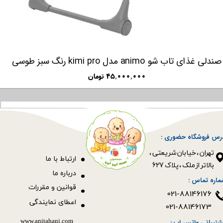
صندلی غذای تاب شو animo مدل kimi pro رنگ سبز طوسی
۴۵,۰۰۰,۰۰۰ تومان
رس فروشگاه حضوری :
​​​​​​​تهران ، خیابان شریعتی ،
ا
رتباط با ما
بالاتر از ملک ، پلاک 627​​​​​​​
درباره ما
ماره تماس :
قوانین و مقررات
021-88146176
اعطای نمایندگی
021-88146173
www.anitahani.com
شتیبانی واتس اپ :