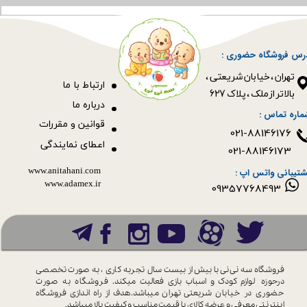
رس فروشگاه حضوری :
​​​​​​​تهران ، خیابان شریعتی ،
ا
رتباط با ما
بالاتر از ملک ، پلاک 627​​​​​​​
درباره ما
ماره تماس :
قوانین و مقررات
021-88146176
اعطای نمایندگی
021-88146173
www.anitahani.com
شتیبانی واتس اپ :
www.ada​​​​​​​mex.ir
09357768493
فروشگاه سه نی نی با بیش از بیست سال
تجربه کاری ، به صورت تخصصی
درحوزه
لوازم کودک و اسباب بازی فعالیت میکند.
فروشگاه به صورت
حضوری در خیابان
شریعتی تهران میباشد.هدف از راه اندازی
فروشگاه
اینترنتی معرفی و عرضه کالای با
قیمت مناسب و کیفیت بالا میباشد.