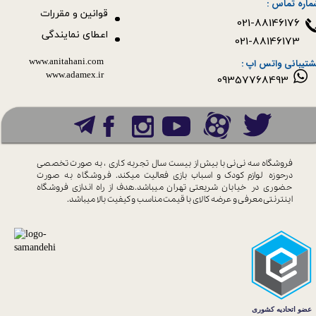
ماره تماس :
قوانین و مقررات
021-88146176
اعطای نمایندگی
021-88146173
www.anitahani.com
شتیبانی واتس اپ :
www.ada​​​​​​​mex.ir
09357768493
فروشگاه سه نی نی با بیش از بیست سال
تجربه کاری ، به صورت تخصصی
درحوزه
لوازم کودک و اسباب بازی فعالیت میکند.
فروشگاه به صورت
حضوری در خیابان
شریعتی تهران میباشد.هدف از راه اندازی
فروشگاه
اینترنتی معرفی و عرضه کالای با
قیمت مناسب و کیفیت بالا میباشد.