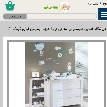
ود
/
ثبت نام
۰
حساب کاربری من
جستجو
تغییر گذر واژه
فروشگاه آنلاین سیسمونی سه نی نی | خرید اینترنتی لوازم کودک
اتاق
سفارشات
خروج از حساب کاربری