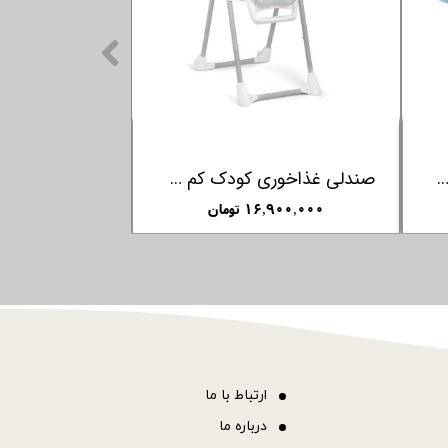
نک بادامی ارتودنسی شب نما فارلین FARLIN
صندلی غذاخوری کودک کم CAM مدل خرگوش Pappanana
۱۶,۹۰۰,۰۰۰ تومان
۹۵۰,۰۰۰ تو
ا
رتباط با ما
درباره ما