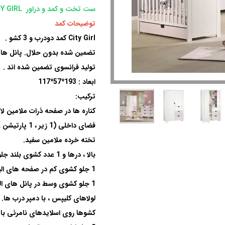
ست تخت و کمد و دراور CITY GIRL
توضیحات کمد
City Girl
کمد دودرب و 3 کشو
.
تضمین شده بدون حلال
.
پانل هایی با 
تولید فرانسوی تضمین شده اند
.
ابعاد : 193*57*117
ترکیب
:
کناره ها در صفحه ذرات ملامین لاک سفید 
تخته خرده ملامین سفید
.
بالا ، درها و 1 عدد کشوی بلند جلو ، جلو و عقب در تخته فیبر لاک سفید
1
جلو کشوی کم در صفحه های ال
1
جلو کشوی وسط در پانل های ال
لولاهای کلیپس ، با دمپر درب ها
.
کشوها روی اسلایدهای نامرئی با 