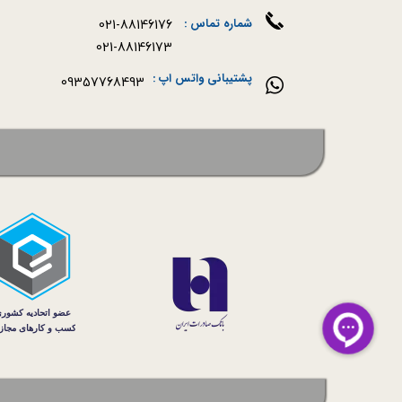
021-88146176
شماره تماس :
021-88146173
پشتیبانی واتس اپ :
09357768493
سه نی 