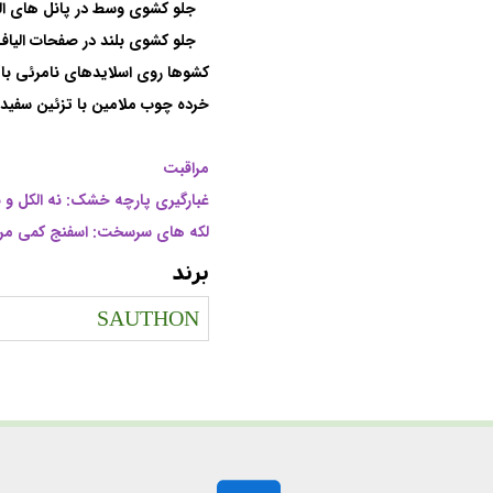
1 جلو کشوی وسط در پانل های الیاف لاک صورتی صورتی برهنه (MDF).
1 جلو کشوی بلند در صفحات الیاف لاک الکل خاکستری روشن (MDF).
کشوها روی اسلایدهای نامرئی با 
خرده چوب ملامین با تزئین سفید 
مراقبت
غبارگیری پارچه خشک: نه الکل و 
لکه های سرسخت: اسفنج کمی مر
برند
SAUTHON