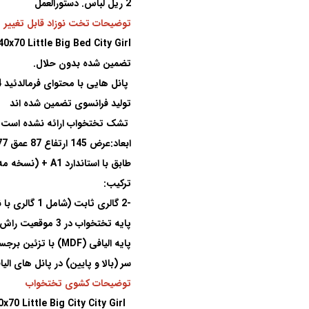
2
ریل لباس
.
دستورالعمل
توضیحات
تخت نوزاد قابل تغییر
40x70 Little Big Bed City Girl
تضمین شده بدون حلال
.
پانل هایی با محتوای فرمالدئید 4 میلی گرم در 100 گرم
تولید فرانسوی تضمین شده اند
تشک تختخواب ارائه نشده است ،
ابعاد:
عرض 145 ارتفاع 87 عمق 77
طابق با استاندارد
NF EN 716 1 & 2 (
) + A1 (
نسخه مه 018
ترکیب
:
-2
گالری ثابت (شامل 1 گالری با نرده های متحرک) در راش / کاج
پایه تختخواب در 3 موقعیت راش و کاج قابل تنظیم است
پایه الیافی
(MDF)
با تزئین برجسته در 1 طرف 
سر (بالا و پایین) در پانل های الی
توضیحات کشوی تختخواب
140x70 Little Big City City Girl