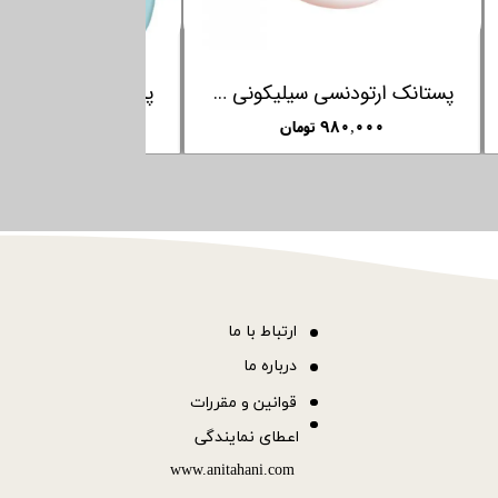
پستانک ارتودنسی شب نما به همراه بند پستانک فارلین FARLIN
پستانک ارتودنسی سیلیکونی با درب +6 ماهگی فارلین FARLIN
۹۸۰,۰۰۰ تومان
۷۵۰,۰۰۰ تو
ا
رتباط با ما
درباره ما
قوانین و مقررات
اعطای نمایندگی
www.anitahani.com