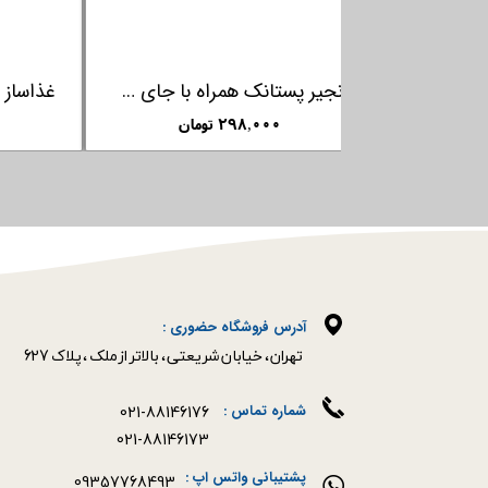
زنجیر پستانک همراه با جای سر پستانک فارلین FARLIN
۲۹۸,۰۰۰ تومان
آدرس فروشگاه حضوری :
​​​​​​​تهران ، خیابان شریعتی ، بالاتر از ملک ، پلاک 627​​​​​​​
021-88146176
شماره تماس :
021-88146173
پشتیبانی واتس اپ :
09357768493